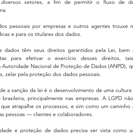
diversos setores, a fim de permitir o fluxo de d
ma.
dos pessoais por empresas e outros agentes trouxe m
dicas e para os titulares dos dados. 
 de dados têm seus direitos garantidos pela Lei, be
as para efetivar o exercício desses direitos, tai
la Autoridade Nacional de Proteção de Dados (ANPD), qu
s, zelar pela proteção dos dados pessoais.
de a sanção da lei é o desenvolvimento de uma cultura 
brasileira, principalmente nas empresas. A LGPD não 
ue atrapalhe os processos, e sim como um caminho es
as pessoas — clientes e colaboradores.
cidade e proteção de dados precisa ser vista como 