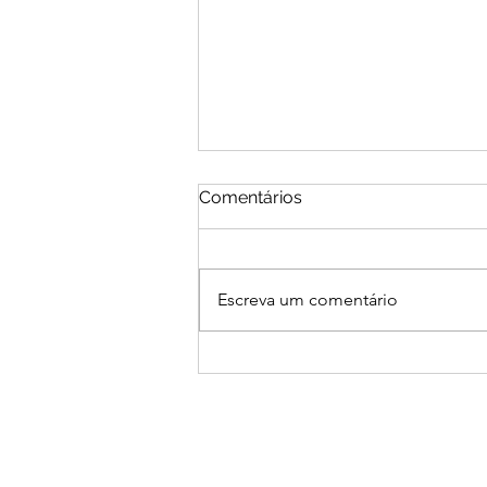
Comentários
Escreva um comentário
LGPD NA SAÚDE: PROTEJA
DADOS, CONQUISTE
CONFIANÇA