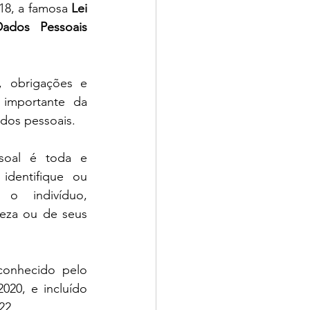
18, a famosa 
Lei 
ados Pessoais
, obrigações e 
 importante da 
ados pessoais.
oal é toda e 
identifique ou 
r o indivíduo, 
eza ou de seus 
onhecido pelo 
20, e incluído 
22.