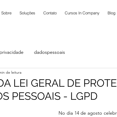
Sobre
Soluções
Contato
Cursos In Company
Blog
privacidade
dadospessoais
min de leitura
DA LEI GERAL DE PROT
S PESSOAIS - LGPD
No dia 14 de agosto celebr