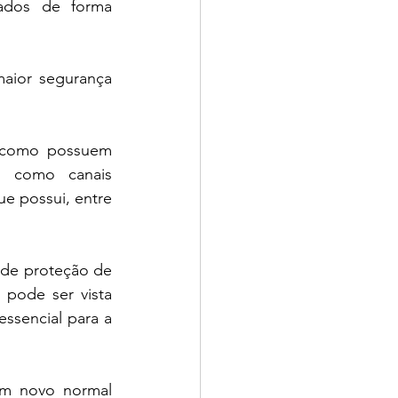
ados de forma 
aior segurança 
m como possuem 
s como canais 
e possui, entre 
de proteção de 
pode ser vista 
sencial para a 
um novo normal 