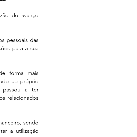
zão do avanço 
s pessoais das 
ões para a sua 
e forma mais 
ado ao próprio 
passou a ter 
s relacionados 
anceiro, sendo 
r a utilização 