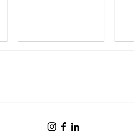
A REVOLUÇÃO SILENCIOSA
CON
NA MEDICINA: COMO A
DIR
LGPD ESTÁ
DE 
TRANSFORMANDO O
CUIDADO AO PACIENTE