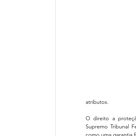
atributos. 
O direito a proteç
Supremo Tribunal F
como uma garantia f