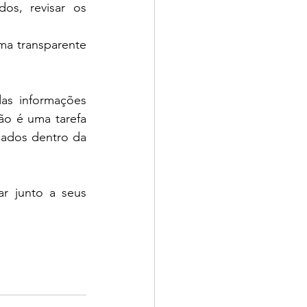
s, revisar os 
ma transparente 
as informações 
o é uma tarefa 
dados dentro da 
 junto a seus 