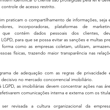
item identificar o cliente são protegidas pela lei e dev
controle de acesso restrito.
ém praticam o compartilhamento de informações, seja en
cedores, incorporadoras, plataformas de marketi
s, que contém dados pessoais dos clientes, de
GPD, para que se possa evitar as sanções e multas previ
forma como as empresas coletam, utilizam, armazena
ssoas físicas, trazendo maior transparência nas relaçõ
grama de adequação com as regras de privacidade e
 decisivo no mercado concorrencial imobiliário.
 LGPD, as imobiliárias devem concentrar ações nas área
efetivarem comunicações interna e externa com os titul
 ser revisada a cultura organizacional da empres