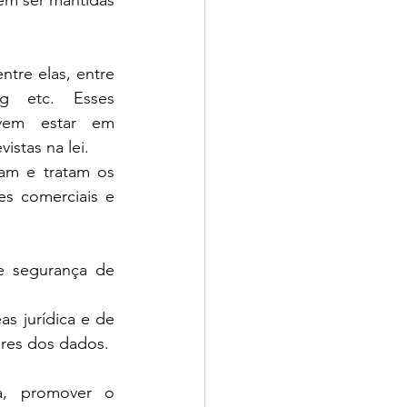
em ser mantidas 
tre elas, entre 
ng etc. Esses 
vem estar em 
stas na lei. 
m e tratam os 
es comerciais e 
 segurança de 
s jurídica e de 
ares dos dados.
a, promover o 