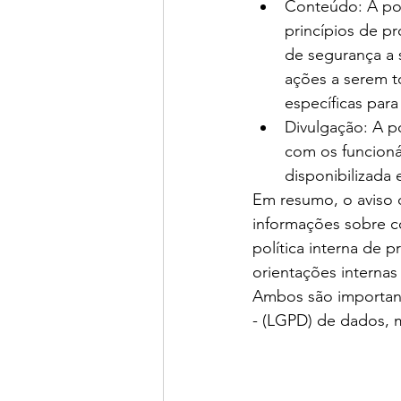
Conteúdo: A polí
princípios de p
de segurança a 
ações a serem t
específicas par
Divulgação: A p
com os funcioná
disponibilizada 
Em resumo, o aviso d
informações sobre c
política interna de 
orientações internas
Ambos são important
- (LGPD) de dados, m