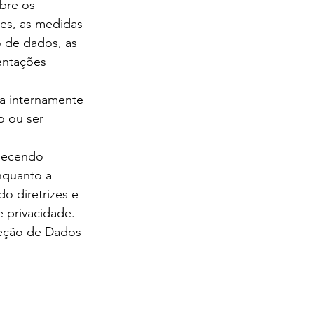
bre os 
es, as medidas 
o de dados, as 
entações 
da internamente 
 ou ser 
rnecendo 
nquanto a 
o diretrizes e 
 privacidade. 
teção de Dados 