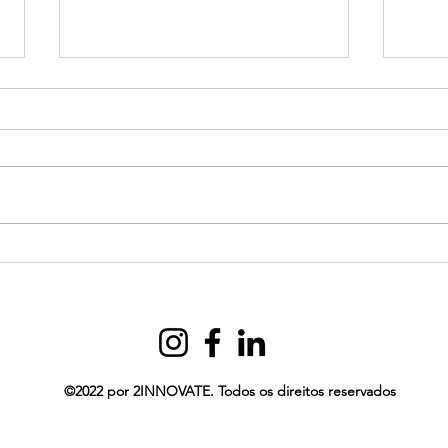
A REVOLUÇÃO SILENCIOSA
CON
NA MEDICINA: COMO A
DIR
LGPD ESTÁ
DE 
TRANSFORMANDO O
CUIDADO AO PACIENTE
©2022 por 2INNOVATE. Todos os direitos reservados