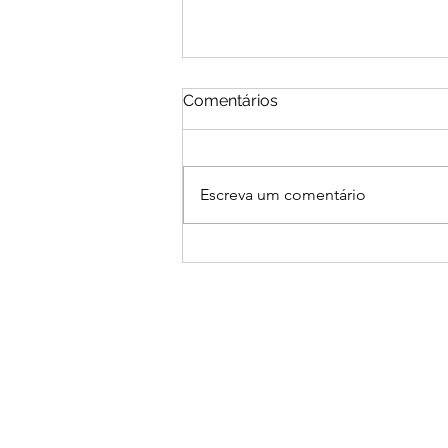
Comentários
Escreva um comentário
LGPD NA SAÚDE: PROTEJA
DADOS, CONQUISTE
CONFIANÇA