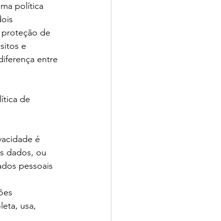
ma política 
ois 
 proteção de 
itos e 
diferença entre 
ítica de 
vacidade é 
os dados, ou 
ados pessoais 
ões 
eta, usa, 