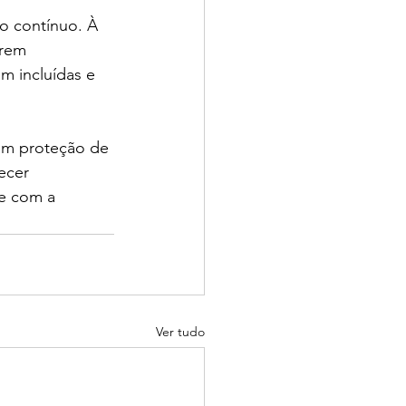
o contínuo. À 
orem 
m incluídas e 
 em proteção de 
ecer 
e com a 
Ver tudo