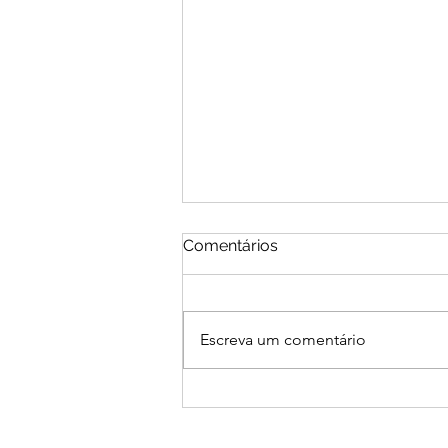
Comentários
Escreva um comentário
LGPD NA SAÚDE: PROTEJA
DADOS, CONQUISTE
CONFIANÇA