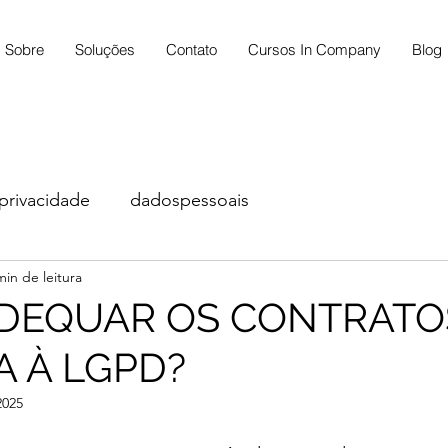
Sobre
Soluções
Contato
Cursos In Company
Blog
privacidade
dadospessoais
min de leitura
DEQUAR OS CONTRATO
 À LGPD?
2025