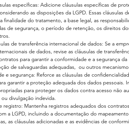
sulas específicas: Adicione cláusulas específicas de pr
considerando as disposições da LGPD. Essas cláusulas 
 finalidade do tratamento, a base legal, as responsabil
as de segurança, o período de retenção, os direitos dos
tros.
ulas de transferência internacional de dados: Se a empre
nternacionais de dados, revise as cláusulas de transferên
ontratos para garantir a conformidade e a segurança da 
oção de salvaguardas adequadas,  ou outros mecanismo
de e segurança: Reforce as cláusulas de confidencialida
ara garantir a proteção adequada dos dados pessoais. I
ropriadas para proteger os dados contra acesso não au
 ou divulgação indevida.
registro: Mantenha registros adequados dos contrato
om a LGPD, incluindo a documentação do mapeamento 
das, as cláusulas adicionadas e as evidências de confor