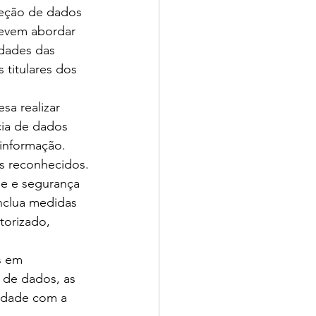
oteção de dados 
devem abordar 
idades das 
 titulares dos 
sa realizar 
cia de dados 
informação. 
s reconhecidos.
de e segurança 
nclua medidas 
torizado, 
s em 
de dados, as 
midade com a 