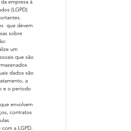
 da empresa à 
ados (LGPD) 
ortantes. 
es  que devem 
sas sobre 
ão:
lize um 
soais que são 
armazenados 
uais dados são 
ratamento, a 
o e o período 
s que envolvem 
os, contratos 
ulas 
de com a LGPD.