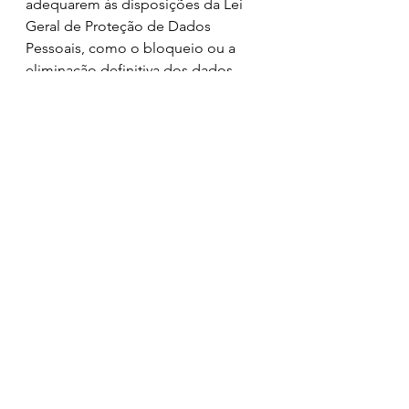
adequarem às disposições da Lei 
Geral de Proteção de Dados 
Pessoais, como o bloqueio ou a 
eliminação definitiva dos dados 
pessoais irregularmente tratados.
Sua empresa já está em 
conformidade com a LGPD?
Fale conosco! 
contato@2innovate.com.br
https://www.2innovate.com.br
Ver tudo
Posts recentes