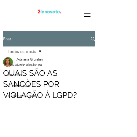
Post
Todos os posts
Adriana Giuntini
Todos os posts
2 min de leitura
QUAIS SÃO AS
cookies
SANÇÕES POR
privacidade
VIOLAÇÃO À LGPD?
dadospessoais