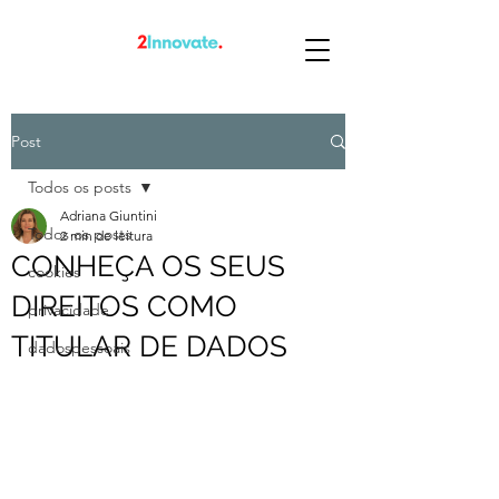
Post
Todos os posts
Adriana Giuntini
Todos os posts
2 min de leitura
CONHEÇA OS SEUS
cookies
DIREITOS COMO
privacidade
TITULAR DE DADOS
dadospessoais