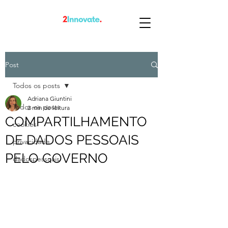
Post
Todos os posts
Adriana Giuntini
Todos os posts
2 min de leitura
COMPARTILHAMENTO
cookies
DE DADOS PESSOAIS
privacidade
PELO GOVERNO
dadospessoais